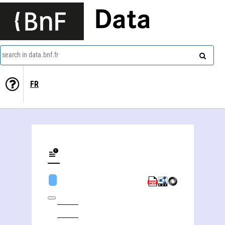
Data
search in data.bnf.fr
FR