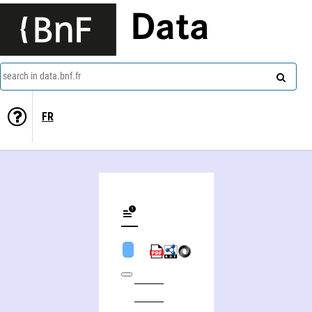
Data
search in data.bnf.fr
FR