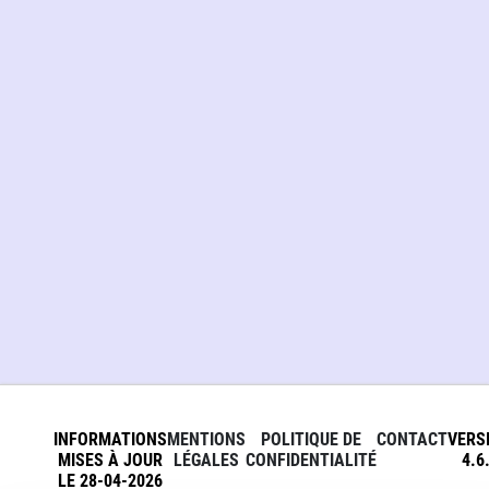
INFORMATIONS
MENTIONS
POLITIQUE DE
CONTACT
VERS
MISES À JOUR
LÉGALES
CONFIDENTIALITÉ
4.6
LE 28-04-2026