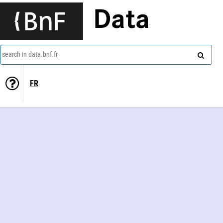
Data
search in data.bnf.fr
FR