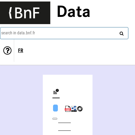
Data
search in data.bnf.fr
FR