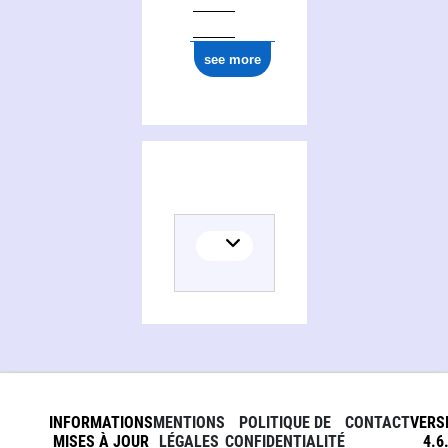
see more
INFORMATIONS
MENTIONS
POLITIQUE DE
CONTACT
VERS
MISES À JOUR
LÉGALES
CONFIDENTIALITÉ
4.6