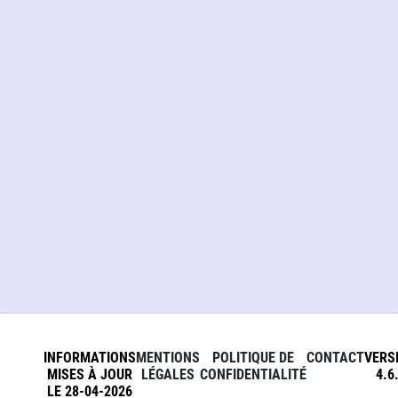
INFORMATIONS
MENTIONS
POLITIQUE DE
CONTACT
VERS
MISES À JOUR
LÉGALES
CONFIDENTIALITÉ
4.6
LE 28-04-2026