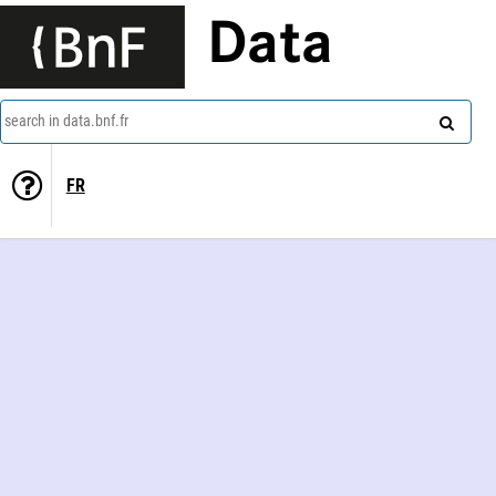
Data
search in data.bnf.fr
FR