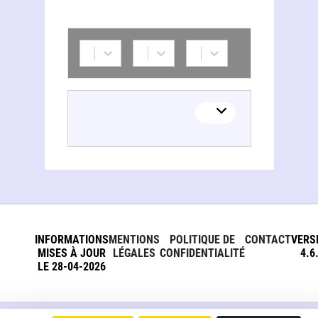
Claudio Simon Hutz
INFORMATIONS
MENTIONS
POLITIQUE DE
CONTACT
VERS
MISES À JOUR
LÉGALES
CONFIDENTIALITÉ
4.6
LE 28-04-2026