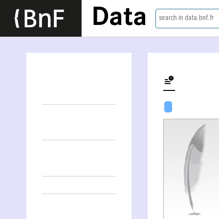
Data
search in data.bnf.fr