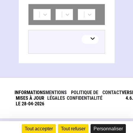
INFORMATIONS
MENTIONS
POLITIQUE DE
CONTACT
VERS
MISES À JOUR
LÉGALES
CONFIDENTIALITÉ
4.6
LE 28-04-2026
Tout accepter
Tout refuser
Personnaliser