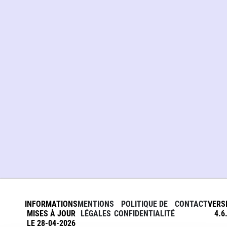
INFORMATIONS
MENTIONS
POLITIQUE DE
CONTACT
VERS
MISES À JOUR
LÉGALES
CONFIDENTIALITÉ
4.6
LE 28-04-2026