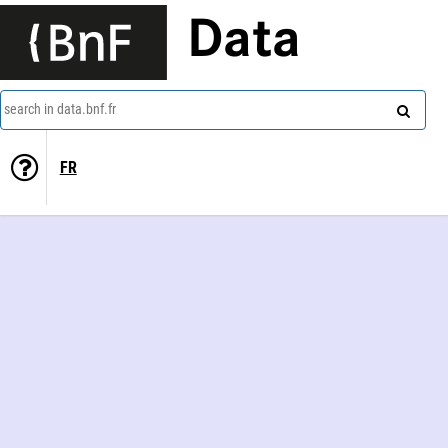
Data
search in data.bnf.fr
FR