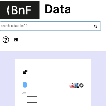
Data
search in data.bnf.fr
FR