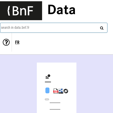
Data
search in data.bnf.fr
FR