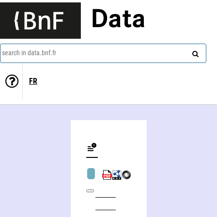
Data
search in data.bnf.fr
FR