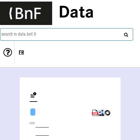
Data
search in data.bnf.fr
FR