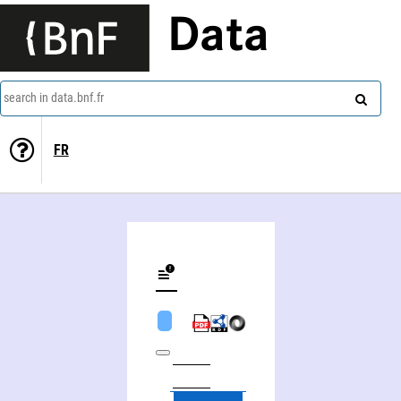
Data
search in data.bnf.fr
FR