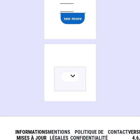
see more
INFORMATIONS
MENTIONS
POLITIQUE DE
CONTACT
VERS
MISES À JOUR
LÉGALES
CONFIDENTIALITÉ
4.6