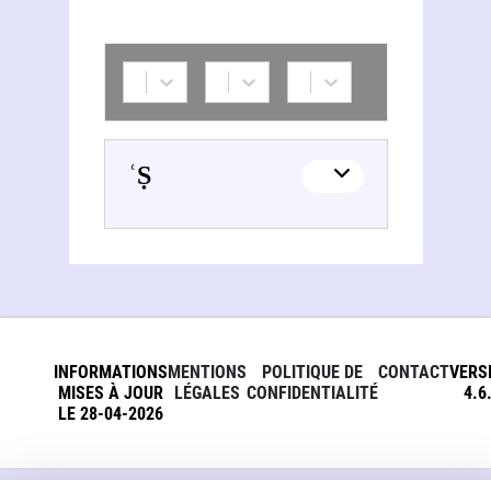
Ismāʿīl Ṣidqī Bāšā (1875-1950)
INFORMATIONS
MENTIONS
POLITIQUE DE
CONTACT
VERS
MISES À JOUR
LÉGALES
CONFIDENTIALITÉ
4.6
LE 28-04-2026