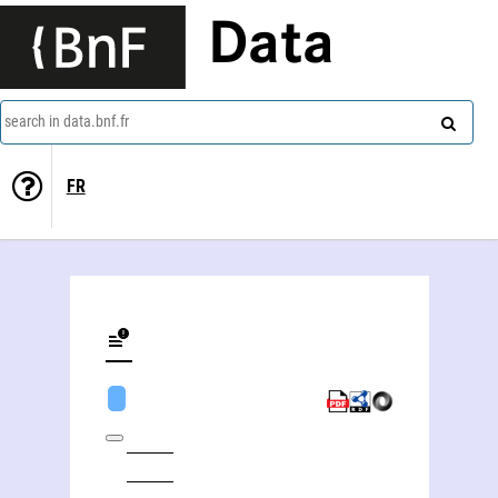
Data
search in data.bnf.fr
FR