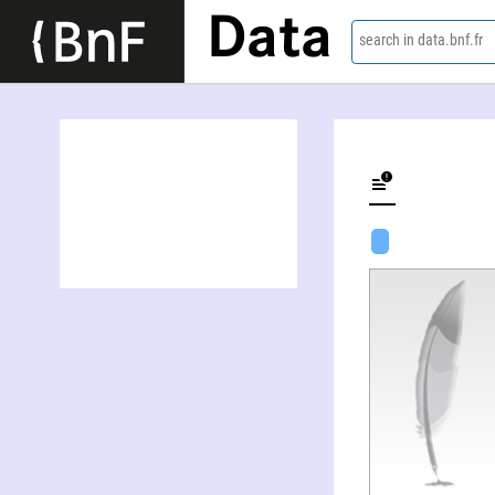
Data
search in data.bnf.fr