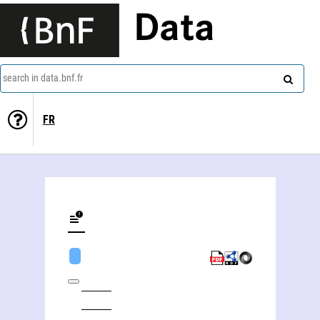
Data
search in data.bnf.fr
FR