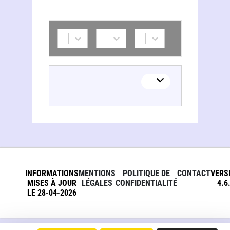
Michel Ferré (latiniste)
INFORMATIONS
MENTIONS
POLITIQUE DE
CONTACT
VERS
MISES À JOUR
LÉGALES
CONFIDENTIALITÉ
4.6
LE 28-04-2026