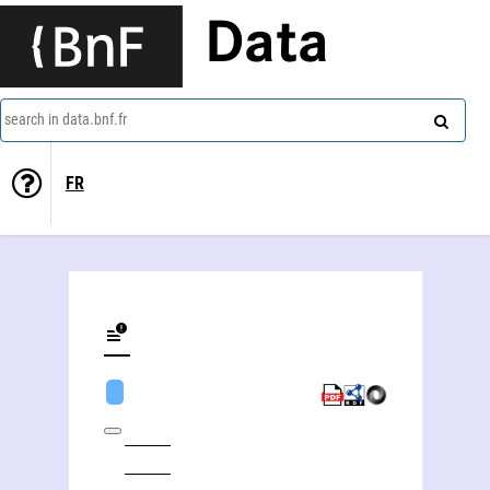
Data
search in data.bnf.fr
FR