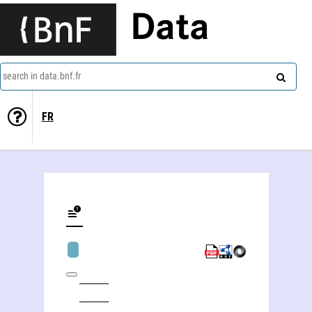
Data
search in data.bnf.fr
FR