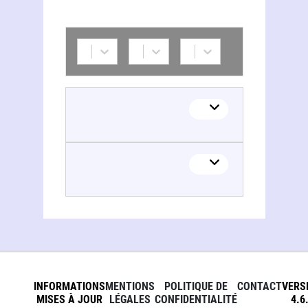
Claire Réach
INFORMATIONS
MENTIONS
POLITIQUE DE
CONTACT
VERS
MISES À JOUR
LÉGALES
CONFIDENTIALITÉ
4.6