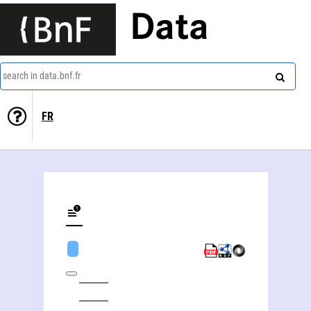
Data
search in data.bnf.fr
FR