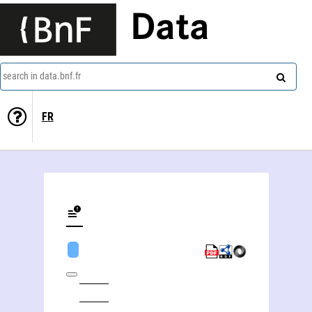
Data
search in data.bnf.fr
FR