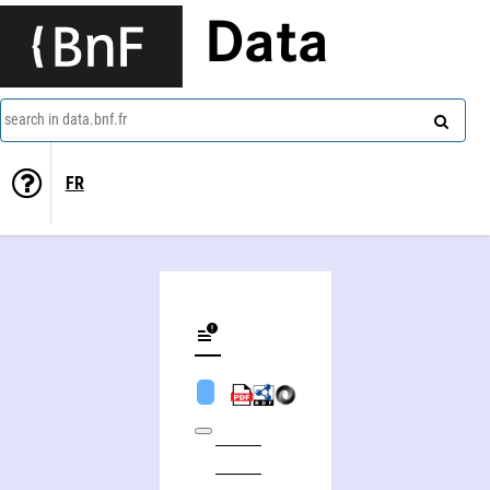
Data
search in data.bnf.fr
FR