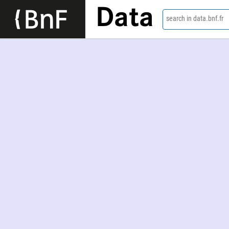
Data
search in data.bnf.fr