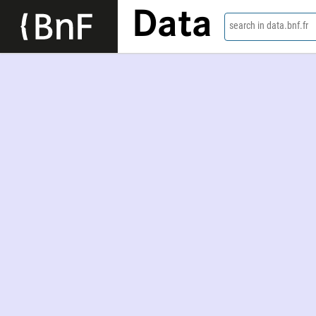
Data
search in data.bnf.fr