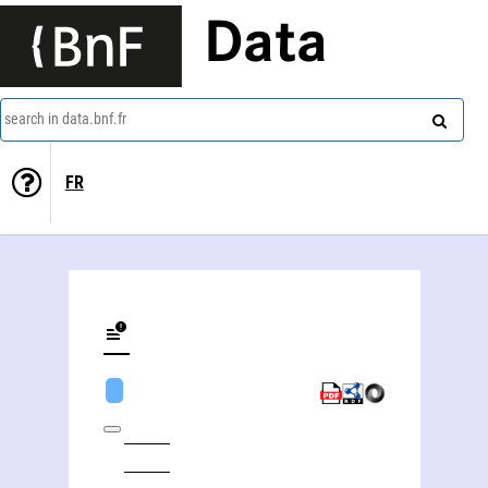
Data
search in data.bnf.fr
FR