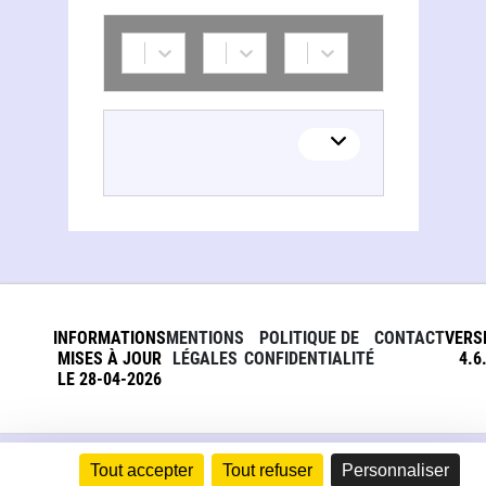
INFORMATIONS
MENTIONS
POLITIQUE DE
CONTACT
VERS
MISES À JOUR
LÉGALES
CONFIDENTIALITÉ
4.6
LE 28-04-2026
Tout accepter
Tout refuser
Personnaliser