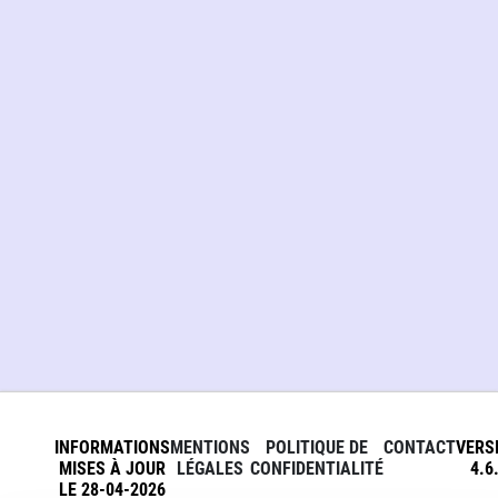
INFORMATIONS
MENTIONS
POLITIQUE DE
CONTACT
VERS
MISES À JOUR
LÉGALES
CONFIDENTIALITÉ
4.6
LE 28-04-2026