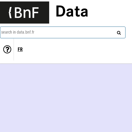
Data
search in data.bnf.fr
FR