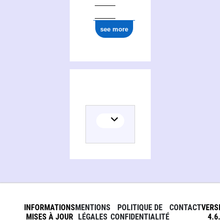
see more
Activities of Marylène Cornuault-Clément
INFORMATIONS
MENTIONS
POLITIQUE DE
CONTACT
VERS
MISES À JOUR
LÉGALES
CONFIDENTIALITÉ
4.6