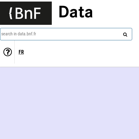
Data
search in data.bnf.fr
FR