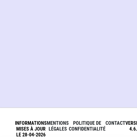
INFORMATIONS
MENTIONS
POLITIQUE DE
CONTACT
VERS
MISES À JOUR
LÉGALES
CONFIDENTIALITÉ
4.6
LE 28-04-2026