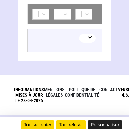
INFORMATIONS
MENTIONS
POLITIQUE DE
CONTACT
VERS
MISES À JOUR
LÉGALES
CONFIDENTIALITÉ
4.6
LE 28-04-2026
Tout accepter
Tout refuser
Personnaliser