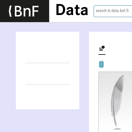
Data
search in data.bnf.fr