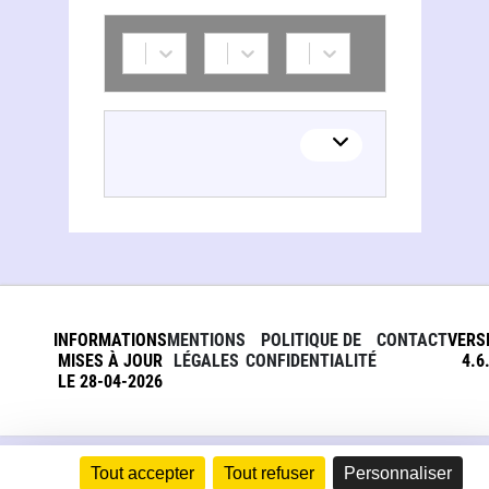
INFORMATIONS
MENTIONS
POLITIQUE DE
CONTACT
VERS
MISES À JOUR
LÉGALES
CONFIDENTIALITÉ
4.6
LE 28-04-2026
Tout accepter
Tout refuser
Personnaliser