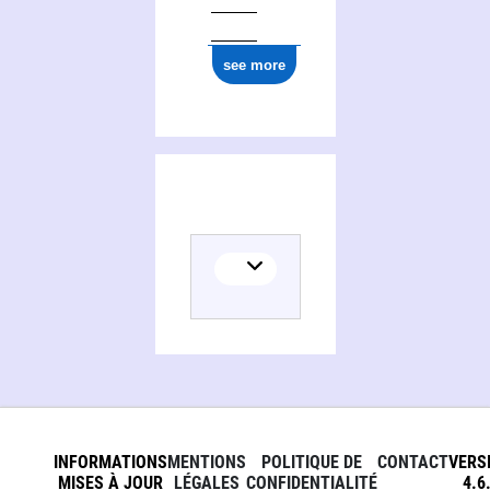
see more
INFORMATIONS
MENTIONS
POLITIQUE DE
CONTACT
VERS
MISES À JOUR
LÉGALES
CONFIDENTIALITÉ
4.6