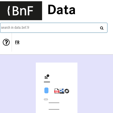
Data
search in data.bnf.fr
FR