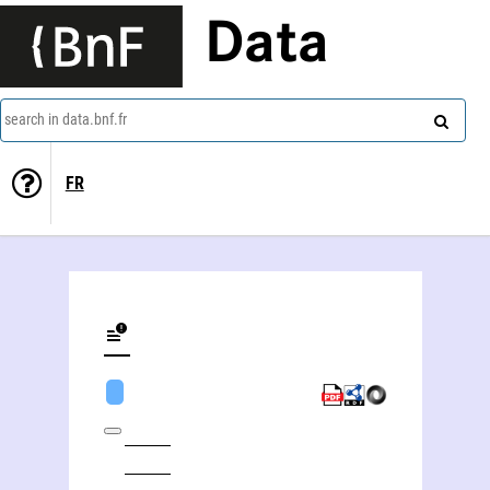
Data
search in data.bnf.fr
FR