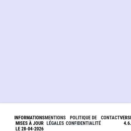
INFORMATIONS
MENTIONS
POLITIQUE DE
CONTACT
VERS
MISES À JOUR
LÉGALES
CONFIDENTIALITÉ
4.6
LE 28-04-2026