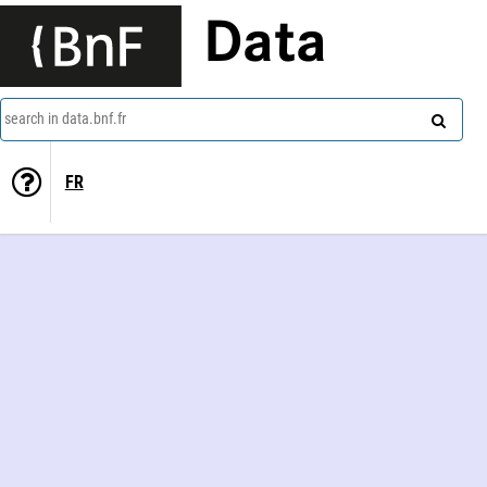
Data
search in data.bnf.fr
FR