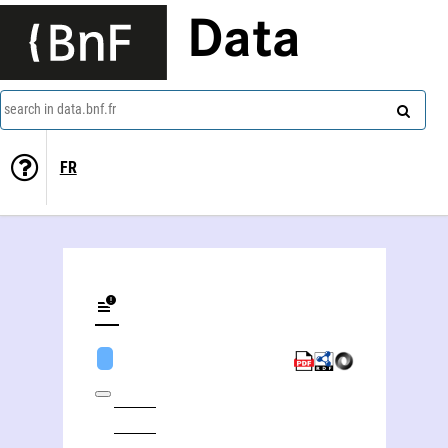
Data
search in data.bnf.fr
FR