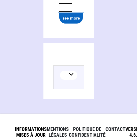
see more
INFORMATIONS
MENTIONS
POLITIQUE DE
CONTACT
VERS
MISES À JOUR
LÉGALES
CONFIDENTIALITÉ
4.6