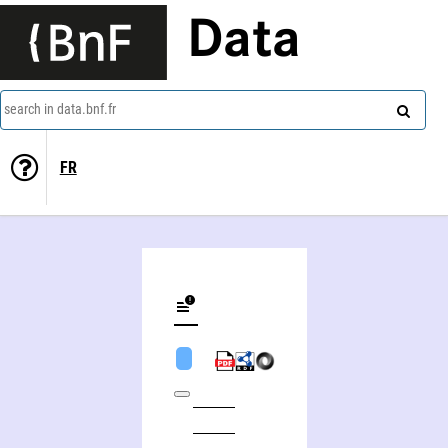
Data
search in data.bnf.fr
FR