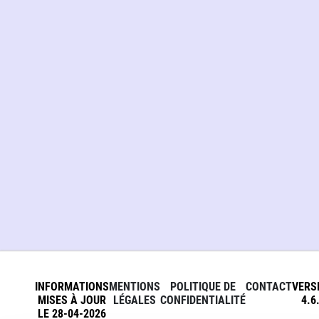
INFORMATIONS
MENTIONS
POLITIQUE DE
CONTACT
VERS
MISES À JOUR
LÉGALES
CONFIDENTIALITÉ
4.6
LE 28-04-2026