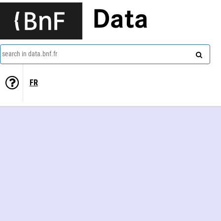
Data
search in data.bnf.fr
FR