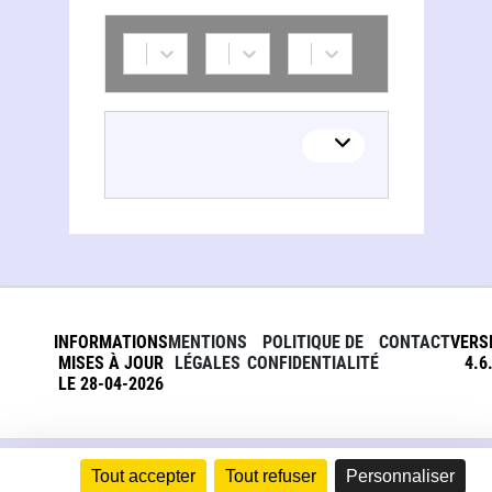
INFORMATIONS
MENTIONS
POLITIQUE DE
CONTACT
VERS
MISES À JOUR
LÉGALES
CONFIDENTIALITÉ
4.6
LE 28-04-2026
Tout accepter
Tout refuser
Personnaliser