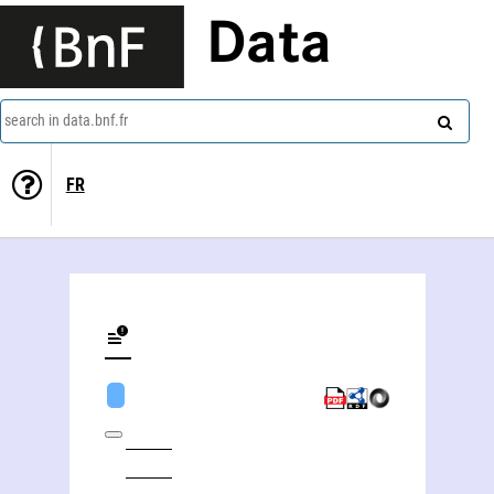
Data
search in data.bnf.fr
FR