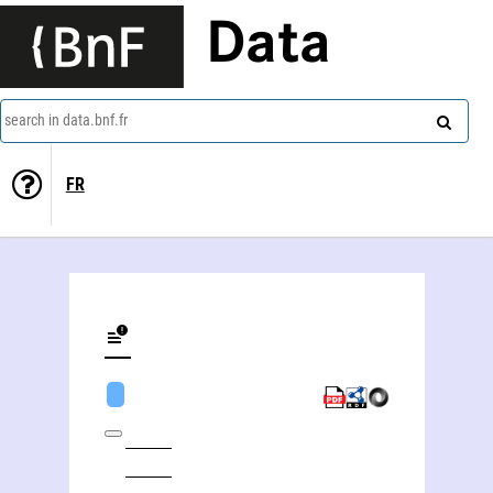
Data
search in data.bnf.fr
FR