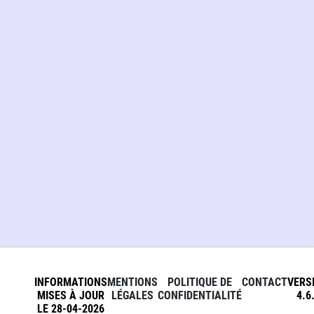
INFORMATIONS
MENTIONS
POLITIQUE DE
CONTACT
VERS
MISES À JOUR
LÉGALES
CONFIDENTIALITÉ
4.6
LE 28-04-2026