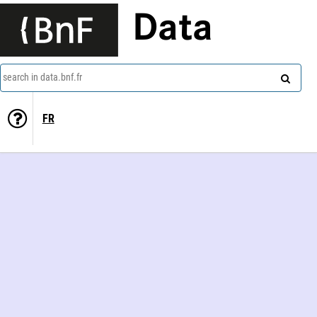
Data
search in data.bnf.fr
FR