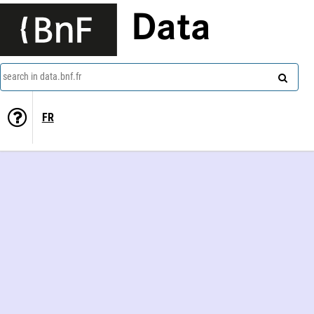
Data
search in data.bnf.fr
FR