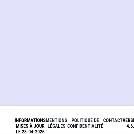
INFORMATIONS
MENTIONS
POLITIQUE DE
CONTACT
VERS
MISES À JOUR
LÉGALES
CONFIDENTIALITÉ
4.6
LE 28-04-2026