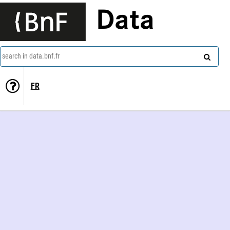
Data
search in data.bnf.fr
FR