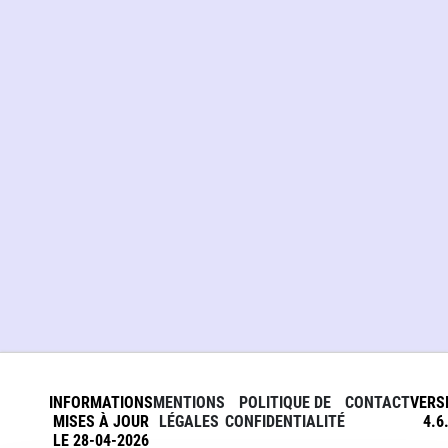
INFORMATIONS
MENTIONS
POLITIQUE DE
CONTACT
VERS
MISES À JOUR
LÉGALES
CONFIDENTIALITÉ
4.6
LE 28-04-2026