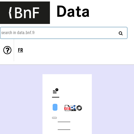
Data
search in data.bnf.fr
FR