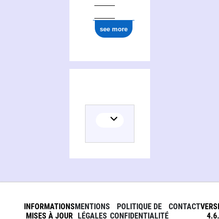
see more
INFORMATIONS
MENTIONS
POLITIQUE DE
CONTACT
VERS
MISES À JOUR
LÉGALES
CONFIDENTIALITÉ
4.6