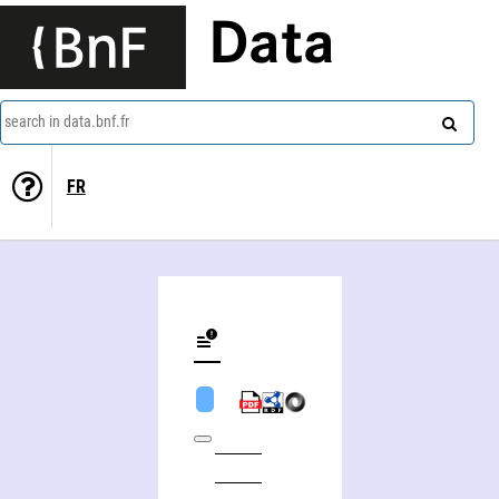
Data
search in data.bnf.fr
FR