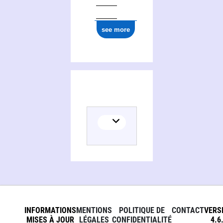
see more
INFORMATIONS
MENTIONS
POLITIQUE DE
CONTACT
VERS
MISES À JOUR
LÉGALES
CONFIDENTIALITÉ
4.6