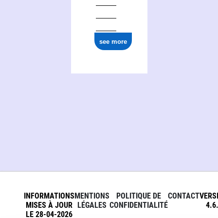
0000 0001 1488 1775
see more
INFORMATIONS
MENTIONS
POLITIQUE DE
CONTACT
VERS
MISES À JOUR
LÉGALES
CONFIDENTIALITÉ
4.6
LE 28-04-2026