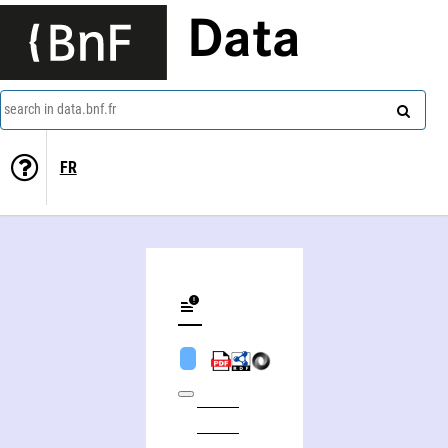
Data
search in data.bnf.fr
FR