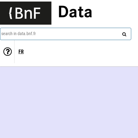
Data
search in data.bnf.fr
FR