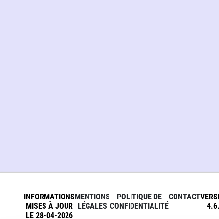
INFORMATIONS
MENTIONS
POLITIQUE DE
CONTACT
VERS
MISES À JOUR
LÉGALES
CONFIDENTIALITÉ
4.6
LE 28-04-2026