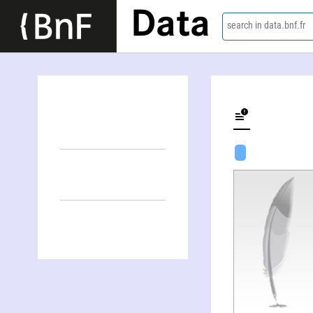
Data
search in data.bnf.fr