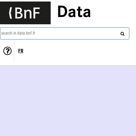
Data
search in data.bnf.fr
FR