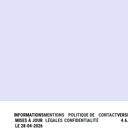
INFORMATIONS
MENTIONS
POLITIQUE DE
CONTACT
VERS
MISES À JOUR
LÉGALES
CONFIDENTIALITÉ
4.6
LE 28-04-2026