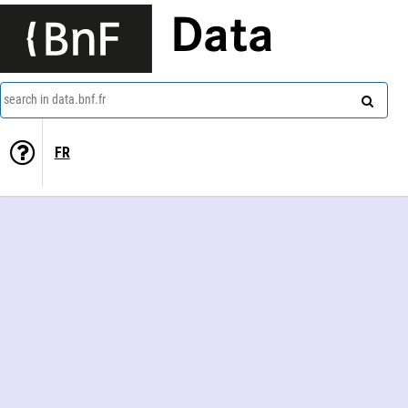
Data
search in data.bnf.fr
FR