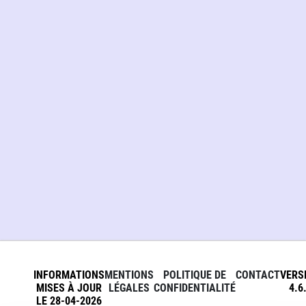
INFORMATIONS
MENTIONS
POLITIQUE DE
CONTACT
VERS
MISES À JOUR
LÉGALES
CONFIDENTIALITÉ
4.6
LE 28-04-2026